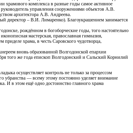
ии храмового комплекса в разные годы самое активное
 руководитель управления сооружениями объектов А.В.
ством архитектора А.В. Андреева.
й директор – В.И. Лимаренко). Благоукрашением занимается
годонске, рождённом в богоборческие годы, того настоятельно
, иконописная мастерская, православная гимназия,
 приделе храма, в честь Саровского чудотворца,
рхиереем вновь образованной Волгодонской епархии
бря того же года епископ Волгодонский и Сальский Корнилий
адыка осуществляет контроль не только за процессом
ого убранства — всему этому постоянно уделяет внимание
а. И в этом ещё одно достоинство главного храма