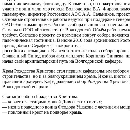
памятник великому флотоводцу. Кроме того, на пожертвования
участие принимали мэр города Волгодонска В.А. Фирсов, заме
паламарчук, директор Ростовской АЭС А.А. Сальников. проек
Основные строительные работы ведутся при поддержке генера
ОАО«Энергомашпром». Роспись собора выполняют специалист
Самары и ООО «Благовест» (г. Волгодонск). Объём работ нема
требует. Согласно проекту, со временем вокруг собора появятс
паломническая гостиница. В июне 2010 года архиепископ Рост
преподобного Серафима – покровителя
российских атомщиков. В августе того же года в соборе прош
Священный Синод избрал архимандрита Корнилия Синяева, при
начал свой архипастырский путь на Волгодонской кафедре.
Храм Рождества Христова стал первым кафедральным собором В
строительства, но и за благоукрашением храма. Иконы, киоты
правящий архиерей. Кафедральный собор Рождества Христова о
Волгодонской епархии.
Святыни собора Рождества Христова:
— ковчег с частицами мощей Дивеевских святых;
— икона праведного воина Феодора Ушакова с частицами мощ
— поклонный крест на подворье храма.