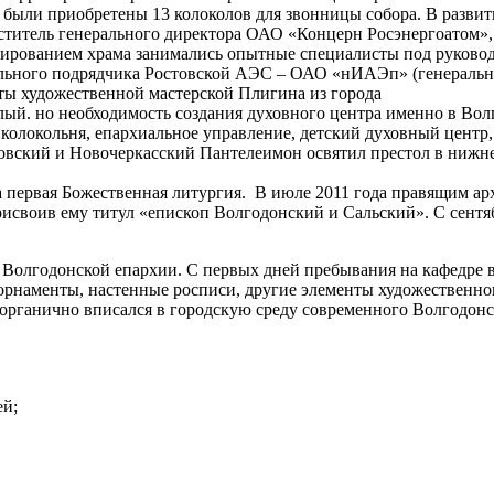
 были приобретены 13 колоколов для звонницы собора. В развит
ститель генерального директора ОАО «Концерн Росэнергоатом»,
тированием храма занимались опытные специалисты под руковод
льного подрядчика Ростовской АЭС – ОАО «нИАЭп» (генеральны
ы художественной мастерской Плигина из города
лый. но необходимость создания духовного центра именно в Вол
я колокольня, епархиальное управление, детский духовный центр
овский и Новочеркасский Пантелеимон освятил престол в нижнем
ла первая Божественная литургия. В июле 2011 года правящим а
своив ему титул «епископ Волгодонский и Сальский». С сентя
олгодонской епархии. С первых дней пребывания на кафедре вл
, орнаменты, настенные росписи, другие элементы художественн
рганично вписался в городскую среду современного Волгодонск
ей;