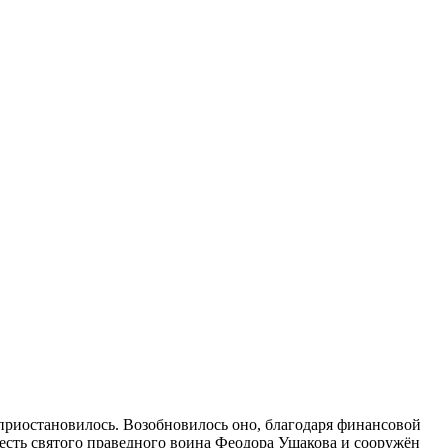
приостановилось. Возобновилось оно, благодаря финансовой
честь святого праведного воина Феодора Ушакова и сооружён